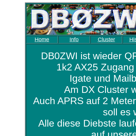
Home
Info
Cluster
Hi
DB0ZWI ist wieder QR
1k2 AX25 Zugang 
Igate und Mailb
Am DX Cluster wi
Auch APRS auf 2 Meter
soll es
Alle diese Diebste lau
auf unser